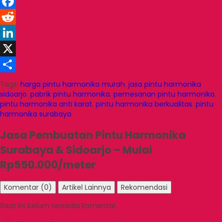
Facebook
Reddit
LinkedIn
X
Share
Tags:
harga pintu harmonika murah
,
jasa pintu harmonika
sidoarjo
,
pabrik pintu harmonika
,
pemesanan pintu harmonika
,
pintu harmonika anti karat
,
pintu harmonika berkualitas
,
pintu
harmonika surabaya
Jasa Pembuatan Pintu Harmonika
Surabaya & Sidoarjo – Mulai
Rp550.000/meter
Komentar (0)
Artikel Lainnya
Rekomendasi
Saat ini belum tersedia komentar.