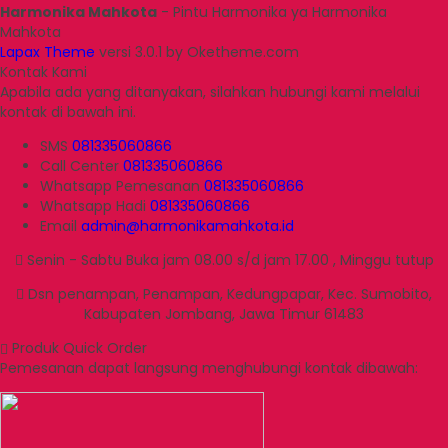
Harmonika Mahkota
- Pintu Harmonika ya Harmonika
Mahkota
Lapax Theme
versi 3.0.1 by Oketheme.com
Kontak Kami
Apabila ada yang ditanyakan, silahkan hubungi kami melalui
kontak di bawah ini.
SMS
081335060866
Call Center
081335060866
Whatsapp
Pemesanan
081335060866
Whatsapp
Hadi
081335060866
Email
admin@harmonikamahkota.id
Senin - Sabtu Buka jam 08.00 s/d jam 17.00 , Minggu tutup
Dsn penampan, Penampan, Kedungpapar, Kec. Sumobito,
Kabupaten Jombang, Jawa Timur 61483
Produk Quick Order
Pemesanan dapat langsung menghubungi kontak dibawah: