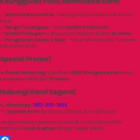
Keunggulan Pintu Harmonika Kami
✅
Material Berkualitas
– Menggunakan bahan kuat & anti-
karat
✅
Harga Terjangkau
– Mulai
Rp550.000/meter
✅
Gratis Transport
– Khusus pemesanan di atas
10 meter
✅
Pengerjaan Cepat & Rapi
– Tim profesional siap melayani
kebutuhan Anda
Spesial Promo!
🔥
Pesan Sekarang!
Dapatkan
GRATIS ongkos kirim
untuk
pemesanan lebih dari
10 meter
.
Hubungi Kami Segera!
📞
WhatsApp:
0812-3591-3656
📍
Layanan Area:
Surabaya, Sidoarjo, dan sekitarnya
Jangan lewatkan penawaran terbaik ini! Dapatkan pintu
harmonika
kuat & aman
dengan harga spesial.