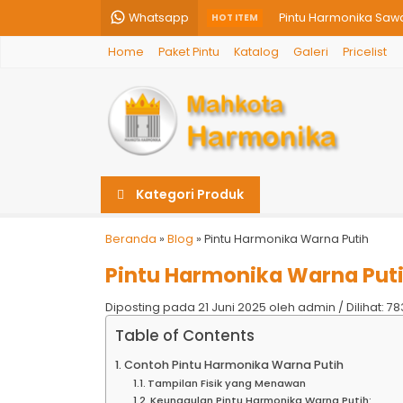
Whatsapp
Pintu Harmonika Saw
HOT ITEM
Home
Paket Pintu
Katalog
Galeri
Pricelist
harga pintu harmoni
Produsen Pintu Har
Harga Rolling Door p
Pintu Harmonika Pek
Kategori Produk
Jual Pintu Harmonika
Pintu Harmonika Sur
Beranda
»
Blog
»
Pintu Harmonika Warna Putih
Pintu Harmonika Warna Put
Harga Pintu Harmoni
Diposting pada 21 Juni 2025 oleh admin / Dilihat: 783
Table of Contents
Contoh Pintu Harmonika Warna Putih
Tampilan Fisik yang Menawan
Keunggulan Pintu Harmonika Warna Putih: