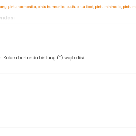
dang
,
pintu harmonika
,
pintu harmonika putih
,
pintu lipat
,
pintu minimalis
,
pintu 
ndasi
 Kolom bertanda bintang (*) wajib diisi.