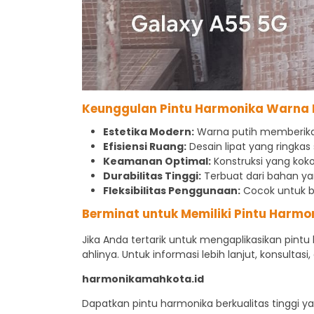
Keunggulan Pintu Harmonika Warna P
Estetika Modern:
Warna putih memberikan
Efisiensi Ruang:
Desain lipat yang ringka
Keamanan Optimal:
Konstruksi yang kok
Durabilitas Tinggi:
Terbuat dari bahan ya
Fleksibilitas Penggunaan:
Cocok untuk be
Berminat untuk Memiliki Pintu Harmo
Jika Anda tertarik untuk mengaplikasikan pint
ahlinya. Untuk informasi lebih lanjut, konsultas
harmonikamahkota.id
Dapatkan pintu harmonika berkualitas tinggi 