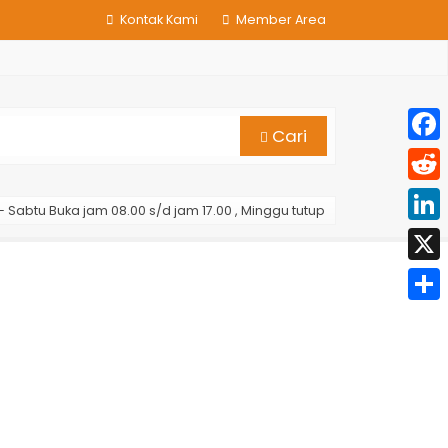
Kontak Kami
Member Area
Cari
Face
Reddi
- Sabtu Buka jam 08.00 s/d jam 17.00 , Minggu tutup
Linke
X
Share