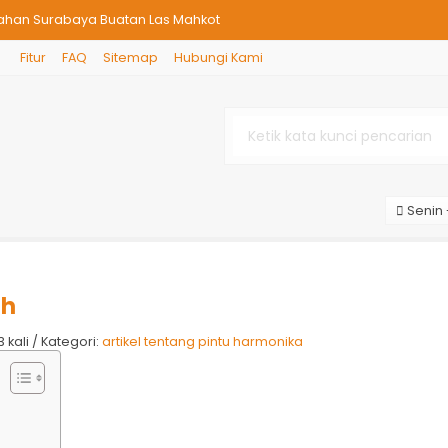
ahan Surabaya Buatan Las Mahkot
Fitur
FAQ
Sitemap
Hubungi Kami
ka per meter surabaya
monika Lamongan
er Meter
alongan
Senin 
 Bohar
abaya
ih
ka Surabaya
 kali / Kategori:
artikel tentang pintu harmonika