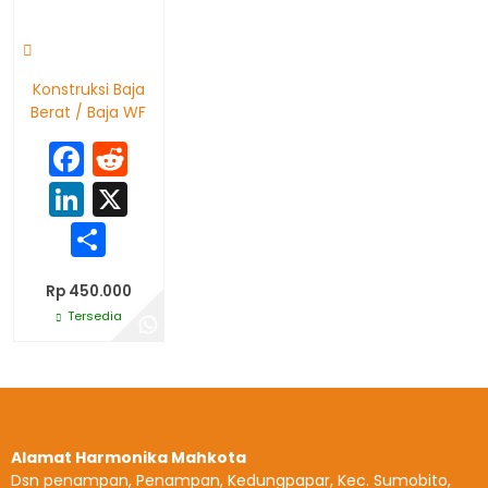
Konstruksi Baja
Berat / Baja WF
Facebook
Reddit
LinkedIn
X
Share
Rp 450.000
Tersedia
Alamat Harmonika Mahkota
Dsn penampan, Penampan, Kedungpapar, Kec. Sumobito,