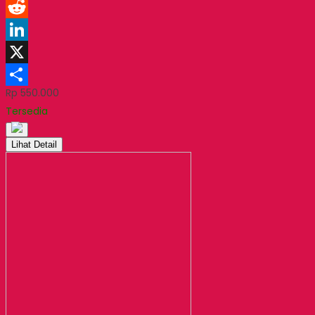
Facebook
Reddit
LinkedIn
X
Rp 550.000
Share
Tersedia
Lihat Detail