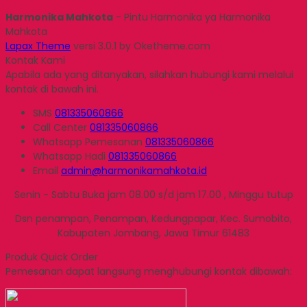
Harmonika Mahkota
- Pintu Harmonika ya Harmonika
Mahkota
Lapax Theme
versi 3.0.1 by Oketheme.com
Kontak Kami
Apabila ada yang ditanyakan, silahkan hubungi kami melalui
kontak di bawah ini.
SMS
081335060866
Call Center
081335060866
Whatsapp
Pemesanan
081335060866
Whatsapp
Hadi
081335060866
Email
admin@harmonikamahkota.id
Senin - Sabtu Buka jam 08.00 s/d jam 17.00 , Minggu tutup
Dsn penampan, Penampan, Kedungpapar, Kec. Sumobito,
Kabupaten Jombang, Jawa Timur 61483
Produk Quick Order
Pemesanan dapat langsung menghubungi kontak dibawah: