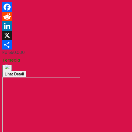
Facebook
Reddit
LinkedIn
X
Rp 550.000
Share
Tersedia
Lihat Detail