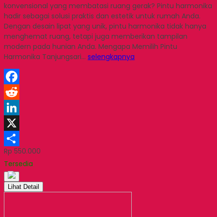
konvensional yang membatasi ruang gerak? Pintu harmonika
hadir sebagai solusi praktis dan estetik untuk rumah Anda.
Dengan desain lipat yang unik, pintu harmonika tidak hanya
menghemat ruang, tetapi juga memberikan tampilan
modern pada hunian Anda. Mengapa Memilih Pintu
Harmonika Tanjungsari…
selengkapnya
Facebook
Reddit
LinkedIn
X
Rp 550.000
Share
Tersedia
Lihat Detail