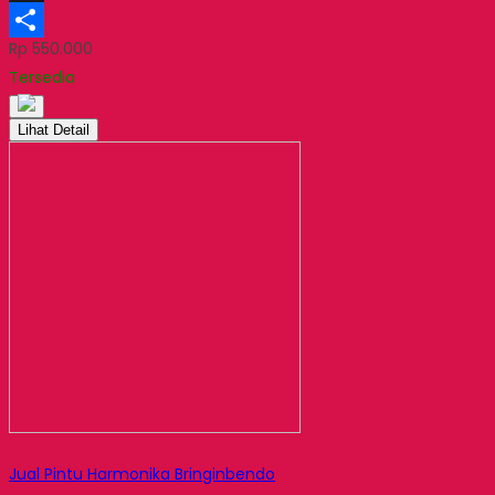
X
Rp 550.000
Share
Tersedia
Lihat Detail
Jual Pintu Harmonika Bringinbendo