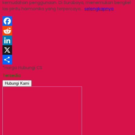
kemudahan penggunaan. Di Surabaya, menemukan bengkel
las pintu harmonika yang terpercaya…
selengkapnya
Facebook
Reddit
LinkedIn
X
*Harga Hubungi CS
Share
Tersedia
Hubungi Kami