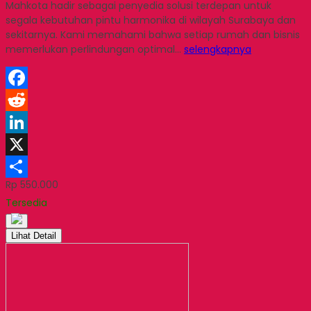
Mahkota hadir sebagai penyedia solusi terdepan untuk
segala kebutuhan pintu harmonika di wilayah Surabaya dan
sekitarnya. Kami memahami bahwa setiap rumah dan bisnis
memerlukan perlindungan optimal…
selengkapnya
Facebook
Reddit
LinkedIn
X
Rp 550.000
Share
Tersedia
Lihat Detail