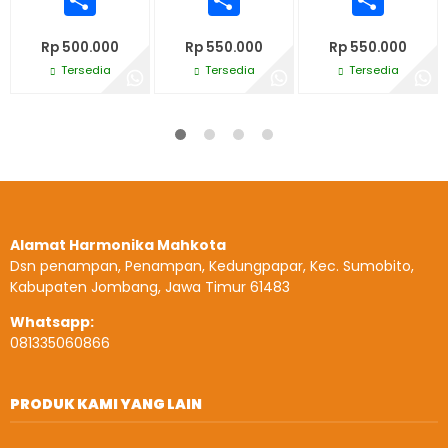
Rp 500.000
Rp 550.000
Rp 550.000
Tersedia
Tersedia
Tersedia
Alamat Harmonika Mahkota
Dsn penampan, Penampan, Kedungpapar, Kec. Sumobito,
Kabupaten Jombang, Jawa Timur 61483
Whatsapp:
081335060866
PRODUK KAMI YANG LAIN