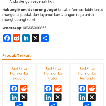
Anda dengan sepenuh hati.
Hubungi Kami Sekarang Juga!
Untuk informasi lebih lanjut
mengenai produk dan layanan kami, jangan ragu untuk
menghubungi kami:
WhatsApp
: 081335060866
Facebook
Reddit
LinkedIn
X
Share
Produk Terkait
Jual Pintu
Jual Pintu
Jual Pintu
Harmonika
Harmonika
Harmonika
Sidoarjo
Kraton
Jemundo
Facebook
Reddit
Facebook
Reddit
Face
Re
LinkedIn
X
LinkedIn
X
Linke
X
Share
Share
Sha