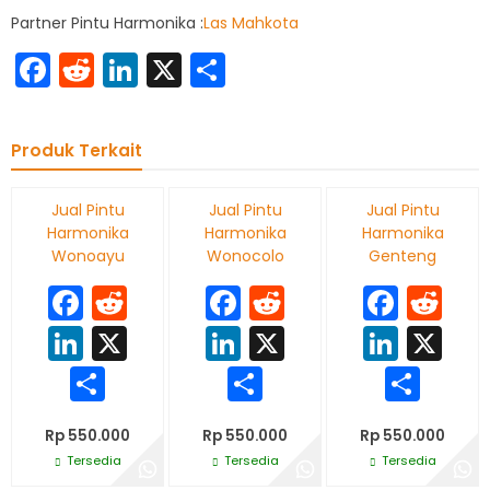
Partner Pintu Harmonika :
Las Mahkota
Facebook
Reddit
LinkedIn
X
Share
Produk Terkait
Jual Pintu
Jual Pintu
Jual Pintu
Harmonika
Harmonika
Harmonika
Wonoayu
Wonocolo
Genteng
Facebook
Reddit
Facebook
Reddit
Face
Re
LinkedIn
X
LinkedIn
X
Linke
X
Share
Share
Sha
Rp 550.000
Rp 550.000
Rp 550.000
Tersedia
Tersedia
Tersedia