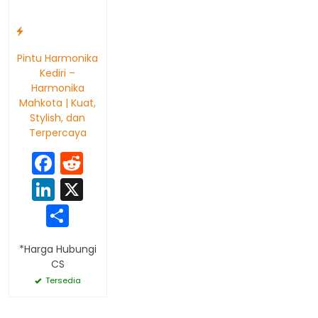
Pintu Harmonika
Kediri –
Harmonika
Mahkota | Kuat,
Stylish, dan
Terpercaya
Facebook
Reddit
LinkedIn
X
Share
*Harga Hubungi
CS
Tersedia