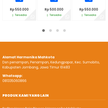
Rp 550.000
Rp 500.000
Rp 550.000
Tersedia
Tersedia
Tersedia
Alamat Harmonika Mahkota
Dsn penampan, Penampan, Kedungpapar, Kec. Sumobito,
Kabupaten Jombang, Jawa Timur 61483
Whatsapp:
081335060866
PRODUK KAMI YANG LAIN