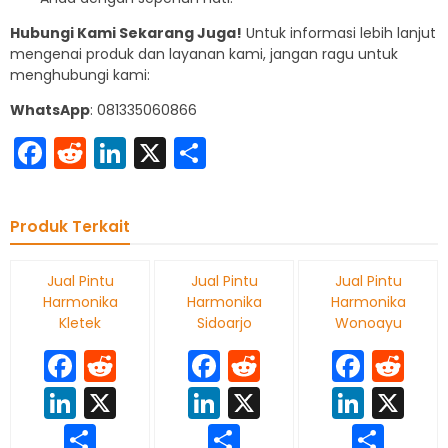
Hubungi Kami Sekarang Juga!
Untuk informasi lebih lanjut
mengenai produk dan layanan kami, jangan ragu untuk
menghubungi kami:
WhatsApp
: 081335060866
Facebook
Reddit
LinkedIn
X
Share
Produk Terkait
Jual Pintu
Jual Pintu
Jual Pintu
Harmonika
Harmonika
Harmonika
Kletek
Sidoarjo
Wonoayu
Facebook
Reddit
Facebook
Reddit
Face
Re
LinkedIn
X
LinkedIn
X
Linke
X
Share
Share
Sha