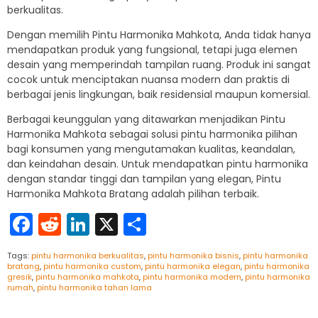
berkualitas.
Dengan memilih Pintu Harmonika Mahkota, Anda tidak hanya
mendapatkan produk yang fungsional, tetapi juga elemen
desain yang memperindah tampilan ruang. Produk ini sangat
cocok untuk menciptakan nuansa modern dan praktis di
berbagai jenis lingkungan, baik residensial maupun komersial.
Berbagai keunggulan yang ditawarkan menjadikan Pintu
Harmonika Mahkota sebagai solusi pintu harmonika pilihan
bagi konsumen yang mengutamakan kualitas, keandalan,
dan keindahan desain. Untuk mendapatkan pintu harmonika
dengan standar tinggi dan tampilan yang elegan, Pintu
Harmonika Mahkota Bratang adalah pilihan terbaik.
Facebook
Reddit
LinkedIn
X
Share
Tags:
pintu harmonika berkualitas
,
pintu harmonika bisnis
,
pintu harmonika
bratang
,
pintu harmonika custom
,
pintu harmonika elegan
,
pintu harmonika
gresik
,
pintu harmonika mahkota
,
pintu harmonika modern
,
pintu harmonika
rumah
,
pintu harmonika tahan lama