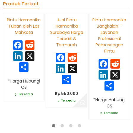
Produk Terkait
Pintu Harmonika
Jual Pintu
Pintu Harmonika
Tuban oleh Las
Harmonika
Bangkalan –
Mahkota
Surabaya Harga
Layanan
Terbaik &
Profesional
Facebook
Reddit
Termurah
Pemasangan
Pintu
LinkedIn
X
Facebook
Reddit
Face
Re
Share
LinkedIn
X
Linke
X
Share
*Harga Hubungi
Sha
CS
Rp 550.000
Tersedia
*Harga Hubungi
Tersedia
CS
Tersedia