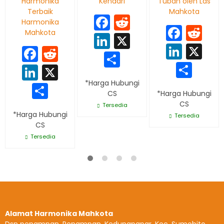
Harmonika
Kendari
Tuban oleh Las
Terbaik
Mahkota
Facebook
Reddit
Harmonika
Face
Re
Mahkota
LinkedIn
X
Linke
X
Facebook
Reddit
Share
Sha
LinkedIn
X
*Harga Hubungi
Share
CS
*Harga Hubungi
CS
Tersedia
*Harga Hubungi
Tersedia
CS
Tersedia
Alamat Harmonika Mahkota