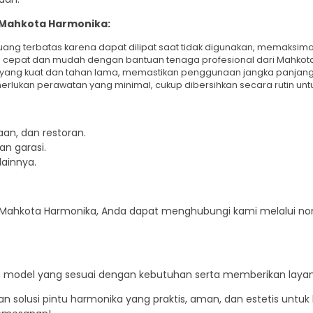
 Mahkota Harmonika:
uang terbatas karena dapat dilipat saat tidak digunakan, memaksi
cepat dan mudah dengan bantuan tenaga profesional dari Mahkot
 yang kuat dan tahan lama, memastikan penggunaan jangka panjan
erlukan perawatan yang minimal, cukup dibersihkan secara rutin un
an, dan restoran.
n garasi.
lainnya.
Mahkota Harmonika, Anda dapat menghubungi kami melalui nom
odel yang sesuai dengan kebutuhan serta memberikan layanan 
olusi pintu harmonika yang praktis, aman, dan estetis untuk 