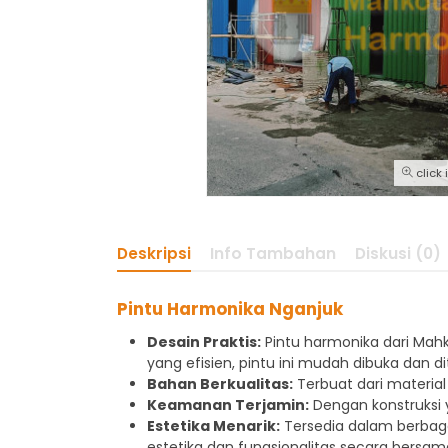
click
Deskripsi
Info Tambahan
Diskusi (0)
Pintu Harmonika Nganjuk
Desain Praktis:
Pintu harmonika dari Mahk
yang efisien, pintu ini mudah dibuka dan
Bahan Berkualitas:
Terbuat dari material
Keamanan Terjamin:
Dengan konstruksi 
Estetika Menarik:
Tersedia dalam berbaga
estetika dan fungsionalitas secara bersam