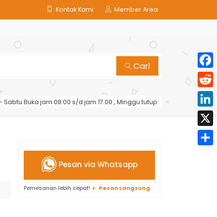
Kontak Kami
Member Area
Cari
Face
Reddi
- Sabtu Buka jam 08.00 s/d jam 17.00 , Minggu tutup
Linke
X
Share
Pesan via Whatsapp
Pemesanan lebih cepat!
Pesan Langsung