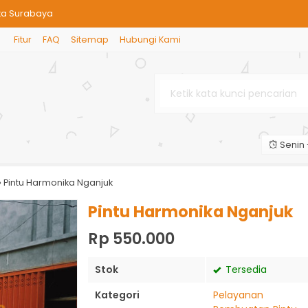
ka Surabaya
Fitur
FAQ
Sitemap
Hubungi Kami
a Jemundo
 Solusi Praktis dan Estetis
onika 2 Daun
Senin 
 / Baja WF
 Kramatjegu
»
Pintu Harmonika Nganjuk
ram Berkualitas | Harmonika Ma
Pintu Harmonika Nganjuk
Rp 550.000
Stok
Tersedia
Kategori
Pelayanan