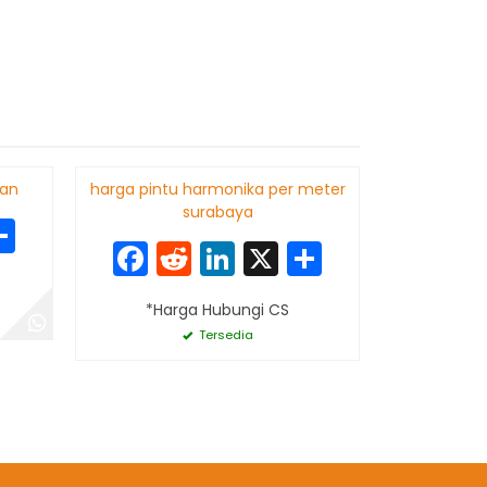
tan
harga pintu harmonika per meter
Pintu Har
surabaya
k
edIn
Share
Facebook
Reddit
LinkedIn
X
Share
F
*Harga Hubungi CS
*Har
Tersedia