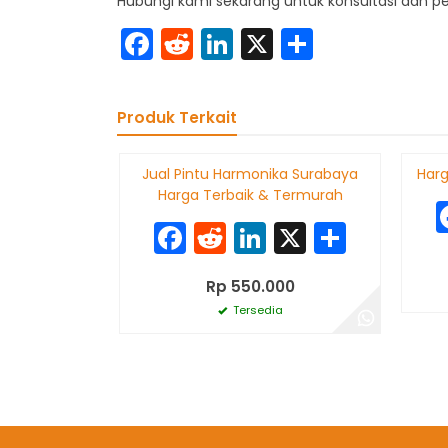
Hubungi kami sekarang untuk konsultasi dan 
Facebook
Reddit
LinkedIn
X
Share
Produk Terkait
Jual Pintu Harmonika Surabaya
Harg
Harga Terbaik & Termurah
Facebook
Reddit
LinkedIn
X
Share
Rp 550.000
Tersedia