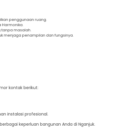
malkan penggunaan ruang.
a Harmonika.
g tanpa masalah.
tuk menjaga penampilan dan fungsinya.
or kontak berikut:
instalasi profesional.
berbagai keperluan bangunan Anda di Nganjuk.