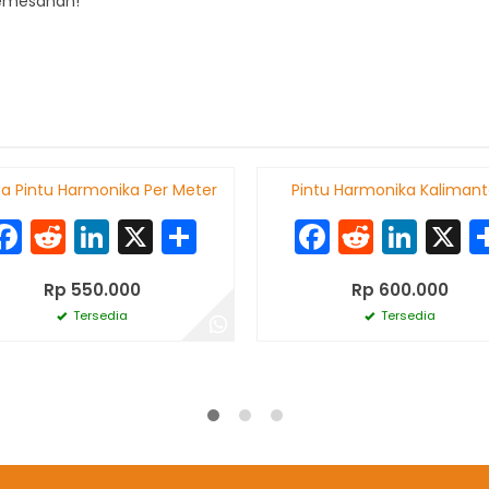
pemesanan!
a Pintu Harmonika Per Meter
Pintu Harmonika Kaliman
Facebook
Reddit
LinkedIn
X
Share
Faceboo
Reddit
Link
X
Rp 550.000
Rp 600.000
Tersedia
Tersedia